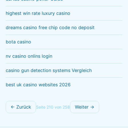
highest win rate luxury casino
dreams casino free chip code no deposit
bota casino
nv casino onlins login
casino gun detection systems Vergleich
best uk casino websites 2026
← Zurück
Weiter →
Seite 210 von 258