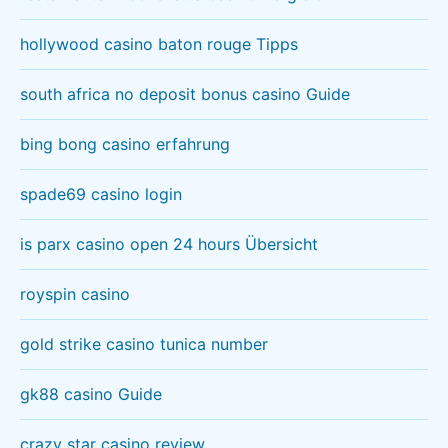
hollywood casino baton rouge Tipps
south africa no deposit bonus casino Guide
bing bong casino erfahrung
spade69 casino login
is parx casino open 24 hours Übersicht
royspin casino
gold strike casino tunica number
gk88 casino Guide
crazy star casino review