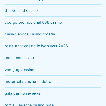
d hotel and casino
codigo promocional 888 casino
casino epoca casino croatia
restaurant casino le lyon vert 2026
monacco casino
van gogh casino
motor city casino in detroit
gala casino reviews
fort sill apache casino hotel