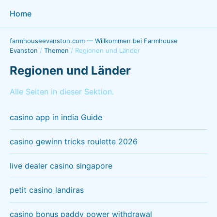
Home
farmhouseevanston.com — Willkommen bei Farmhouse
Evanston
/
Themen
/
Regionen und Länder
Regionen und Länder
Alle Seiten in dieser Sektion.
casino app in india Guide
casino gewinn tricks roulette 2026
live dealer casino singapore
petit casino landiras
casino bonus paddy power withdrawal