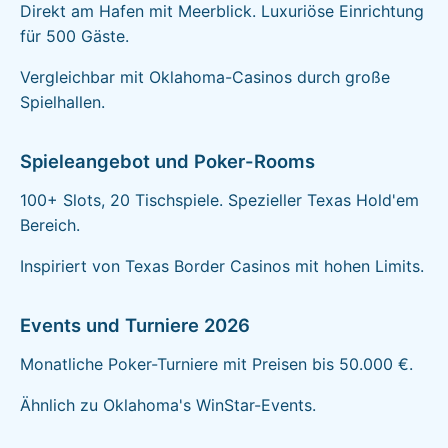
Direkt am Hafen mit Meerblick. Luxuriöse Einrichtung
für 500 Gäste.
Vergleichbar mit Oklahoma-Casinos durch große
Spielhallen.
Spieleangebot und Poker-Rooms
100+ Slots, 20 Tischspiele. Spezieller Texas Hold'em
Bereich.
Inspiriert von Texas Border Casinos mit hohen Limits.
Events und Turniere 2026
Monatliche Poker-Turniere mit Preisen bis 50.000 €.
Ähnlich zu Oklahoma's WinStar-Events.