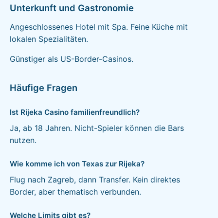
Unterkunft und Gastronomie
Angeschlossenes Hotel mit Spa. Feine Küche mit
lokalen Spezialitäten.
Günstiger als US-Border-Casinos.
Häufige Fragen
Ist Rijeka Casino familienfreundlich?
Ja, ab 18 Jahren. Nicht-Spieler können die Bars
nutzen.
Wie komme ich von Texas zur Rijeka?
Flug nach Zagreb, dann Transfer. Kein direktes
Border, aber thematisch verbunden.
Welche Limits gibt es?