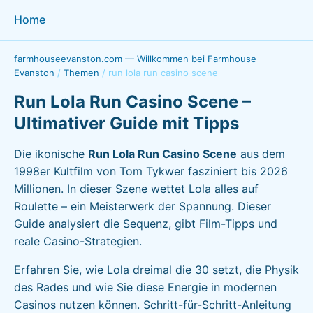
Home
farmhouseevanston.com — Willkommen bei Farmhouse
Evanston
/
Themen
/
run lola run casino scene
Run Lola Run Casino Scene –
Ultimativer Guide mit Tipps
Die ikonische
Run Lola Run Casino Scene
aus dem
1998er Kultfilm von Tom Tykwer fasziniert bis 2026
Millionen. In dieser Szene wettet Lola alles auf
Roulette – ein Meisterwerk der Spannung. Dieser
Guide analysiert die Sequenz, gibt Film-Tipps und
reale Casino-Strategien.
Erfahren Sie, wie Lola dreimal die 30 setzt, die Physik
des Rades und wie Sie diese Energie in modernen
Casinos nutzen können. Schritt-für-Schritt-Anleitung