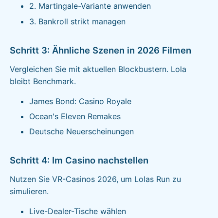
2. Martingale-Variante anwenden
3. Bankroll strikt managen
Schritt 3: Ähnliche Szenen in 2026 Filmen
Vergleichen Sie mit aktuellen Blockbustern. Lola
bleibt Benchmark.
James Bond: Casino Royale
Ocean's Eleven Remakes
Deutsche Neuerscheinungen
Schritt 4: Im Casino nachstellen
Nutzen Sie VR-Casinos 2026, um Lolas Run zu
simulieren.
Live-Dealer-Tische wählen