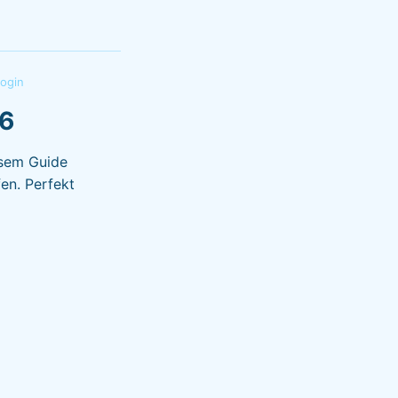
login
26
esem Guide
fen. Perfekt