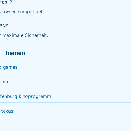
mobil?
Browser kompatibel.
VPN?
 maximale Sicherheit.
e Themen
o games
sino
ffenburg kinoprogramm
 texas