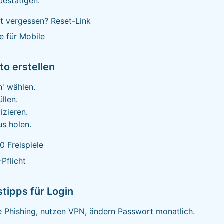
bestätigen.
t vergessen? Reset-Link
e für Mobile
o erstellen
en' wählen.
llen.
fizieren.
us holen.
0 Freispiele
-Pflicht
stipps für Login
 Phishing, nutzen VPN, ändern Passwort monatlich.