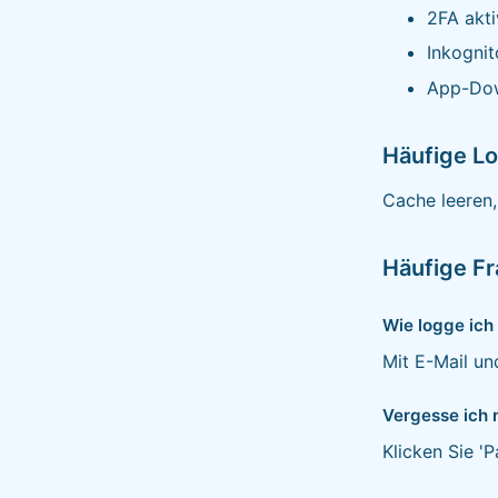
2FA akti
Inkogni
App-Do
Häufige L
Cache leeren,
Häufige F
Wie logge ich
Mit E-Mail un
Vergesse ich 
Klicken Sie '