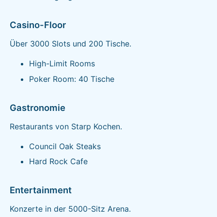
Casino-Floor
Über 3000 Slots und 200 Tische.
High-Limit Rooms
Poker Room: 40 Tische
Gastronomie
Restaurants von Starp Kochen.
Council Oak Steaks
Hard Rock Cafe
Entertainment
Konzerte in der 5000-Sitz Arena.