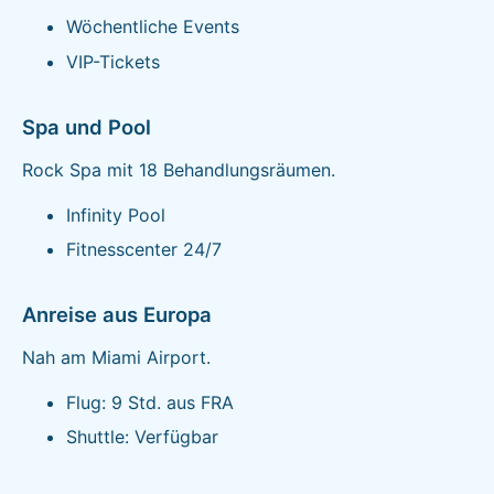
Wöchentliche Events
VIP-Tickets
Spa und Pool
Rock Spa mit 18 Behandlungsräumen.
Infinity Pool
Fitnesscenter 24/7
Anreise aus Europa
Nah am Miami Airport.
Flug: 9 Std. aus FRA
Shuttle: Verfügbar