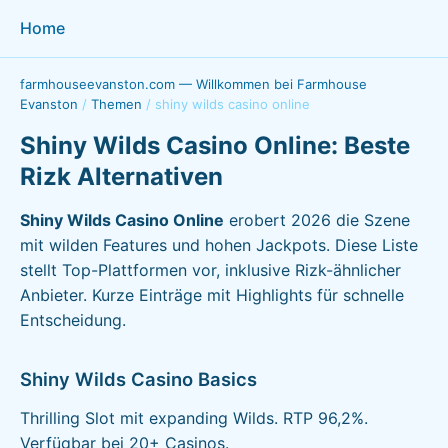
Home
farmhouseevanston.com — Willkommen bei Farmhouse
Evanston
/
Themen
/
shiny wilds casino online
Shiny Wilds Casino Online: Beste
Rizk Alternativen
Shiny Wilds Casino Online
erobert 2026 die Szene
mit wilden Features und hohen Jackpots. Diese Liste
stellt Top-Plattformen vor, inklusive Rizk-ähnlicher
Anbieter. Kurze Einträge mit Highlights für schnelle
Entscheidung.
Shiny Wilds Casino Basics
Thrilling Slot mit expanding Wilds. RTP 96,2%.
Verfügbar bei 20+ Casinos.