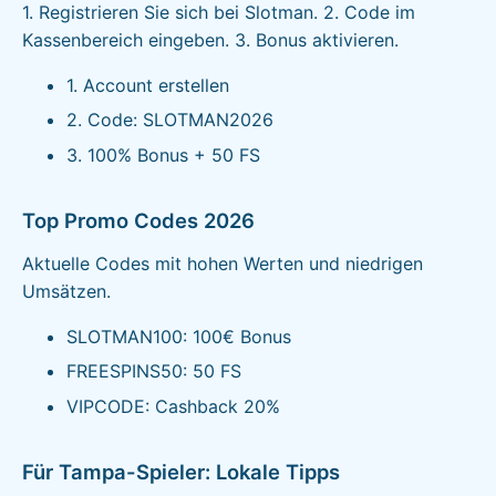
1. Registrieren Sie sich bei Slotman. 2. Code im
Kassenbereich eingeben. 3. Bonus aktivieren.
1. Account erstellen
2. Code: SLOTMAN2026
3. 100% Bonus + 50 FS
Top Promo Codes 2026
Aktuelle Codes mit hohen Werten und niedrigen
Umsätzen.
SLOTMAN100: 100€ Bonus
FREESPINS50: 50 FS
VIPCODE: Cashback 20%
Für Tampa-Spieler: Lokale Tipps