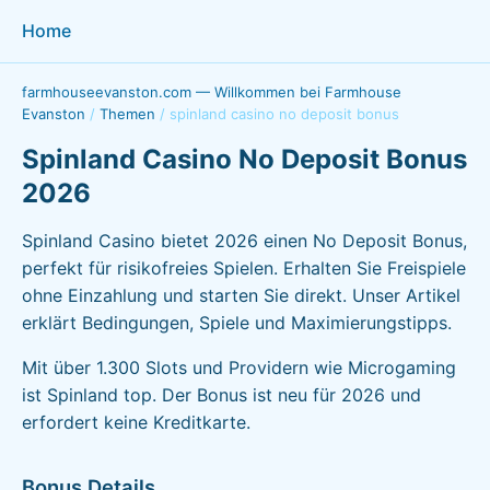
Home
farmhouseevanston.com — Willkommen bei Farmhouse
Evanston
/
Themen
/
spinland casino no deposit bonus
Spinland Casino No Deposit Bonus
2026
Spinland Casino bietet 2026 einen No Deposit Bonus,
perfekt für risikofreies Spielen. Erhalten Sie Freispiele
ohne Einzahlung und starten Sie direkt. Unser Artikel
erklärt Bedingungen, Spiele und Maximierungstipps.
Mit über 1.300 Slots und Providern wie Microgaming
ist Spinland top. Der Bonus ist neu für 2026 und
erfordert keine Kreditkarte.
Bonus Details