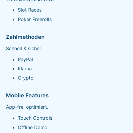
Slot Races
Poker Freerolls
Zahlmethoden
Schnell & sicher.
PayPal
Klarna
Crypto
Mobile Features
App-frei optimiert.
Touch Controls
Offline Demo