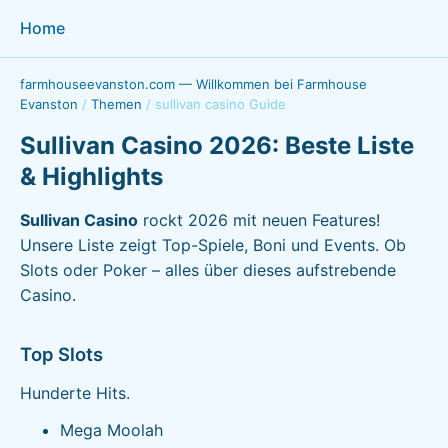
Home
farmhouseevanston.com — Willkommen bei Farmhouse
Evanston
/
Themen
/
sullivan casino Guide
Sullivan Casino 2026: Beste Liste
& Highlights
Sullivan Casino
rockt 2026 mit neuen Features!
Unsere Liste zeigt Top-Spiele, Boni und Events. Ob
Slots oder Poker – alles über dieses aufstrebende
Casino.
Top Slots
Hunderte Hits.
Mega Moolah