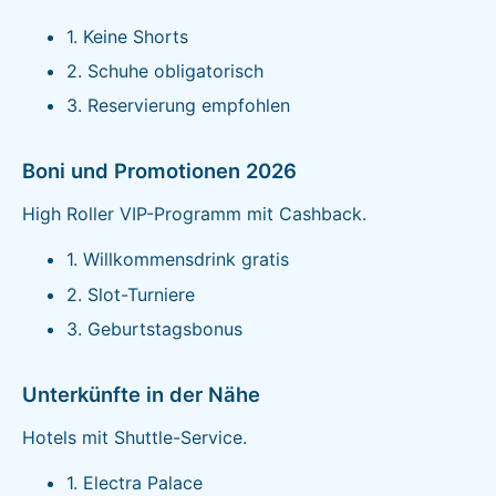
1. Keine Shorts
2. Schuhe obligatorisch
3. Reservierung empfohlen
Boni und Promotionen 2026
High Roller VIP-Programm mit Cashback.
1. Willkommensdrink gratis
2. Slot-Turniere
3. Geburtstagsbonus
Unterkünfte in der Nähe
Hotels mit Shuttle-Service.
1. Electra Palace