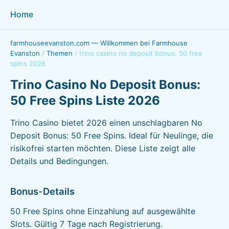
Home
farmhouseevanston.com — Willkommen bei Farmhouse
Evanston
/
Themen
/
trino casino no deposit bonus: 50 free
spins 2026
Trino Casino No Deposit Bonus:
50 Free Spins Liste 2026
Trino Casino bietet 2026 einen unschlagbaren No
Deposit Bonus: 50 Free Spins. Ideal für Neulinge, die
risikofrei starten möchten. Diese Liste zeigt alle
Details und Bedingungen.
Bonus-Details
50 Free Spins ohne Einzahlung auf ausgewählte
Slots. Gültig 7 Tage nach Registrierung.