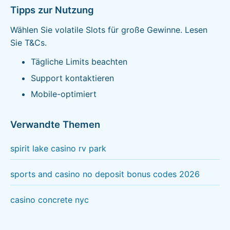
Tipps zur Nutzung
Wählen Sie volatile Slots für große Gewinne. Lesen
Sie T&Cs.
Tägliche Limits beachten
Support kontaktieren
Mobile-optimiert
Verwandte Themen
spirit lake casino rv park
sports and casino no deposit bonus codes 2026
casino concrete nyc