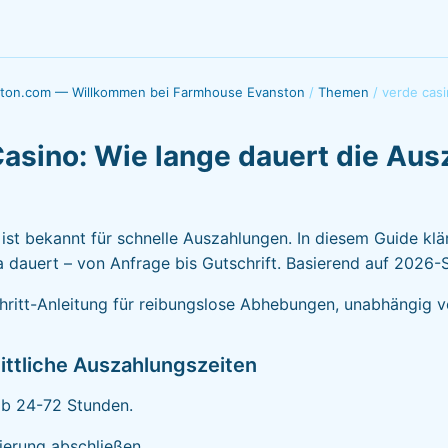
ton.com — Willkommen bei Farmhouse Evanston
/
Themen
/
verde casi
asino: Wie lange dauert die Aus
ist bekannt für schnelle Auszahlungen. In diesem Guide klär
 dauert – von Anfrage bis Gutschrift. Basierend auf 2026-
chritt-Anleitung für reibungslose Abhebungen, unabhängig 
ttliche Auszahlungszeiten
lb 24-72 Stunden.
izierung abschließen