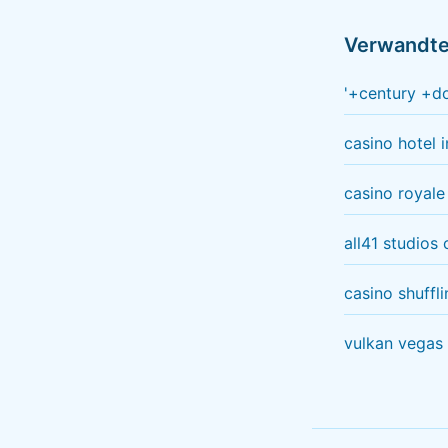
Verwandt
'+century +d
casino hotel i
casino royale
all41 studios 
casino shuffl
vulkan vegas