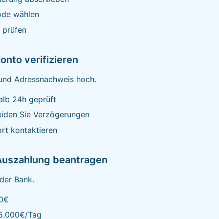
ode wählen
s prüfen
Konto verifizieren
 und Adressnachweis hoch.
halb 24h geprüft
eiden Sie Verzögerungen
rt kontaktieren
 Auszahlung beantragen
der Bank.
20€
 5.000€/Tag