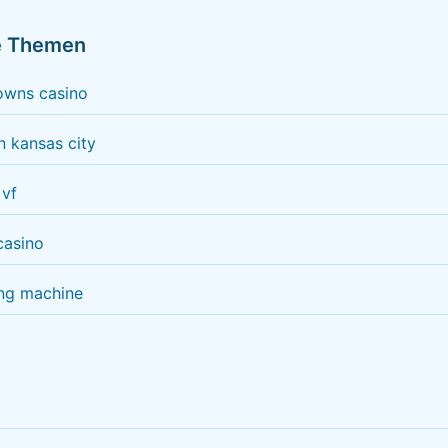
e Themen
owns casino
n kansas city
 vf
casino
ing machine