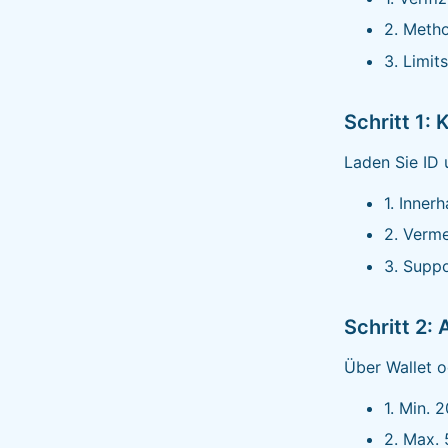
2. Meth
3. Limit
Schritt 1: 
Laden Sie ID
1. Inner
2. Verm
3. Suppo
Schritt 2:
Über Wallet o
1. Min. 
2. Max.