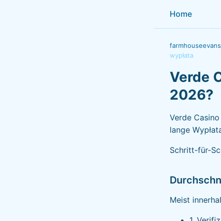
Home
farmhouseevans
wypłata
Verde C
2026?
Verde Casino 
lange Wypłata
Schritt-für-S
Durchschni
Meist innerha
1. Verif