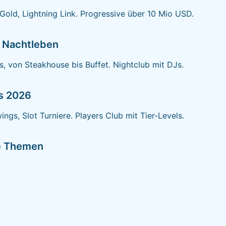
Gold, Lightning Link. Progressive über 10 Mio USD.
d Nachtleben
s, von Steakhouse bis Buffet. Nightclub mit DJs.
s 2026
ings, Slot Turniere. Players Club mit Tier-Levels.
e Themen
o