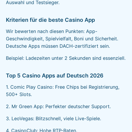
Auswahl und Testsieger.
Kriterien für die beste Casino App
Wir bewerten nach diesen Punkten: App-
Geschwindigkeit, Spielvielfalt, Boni und Sicherheit.
Deutsche Apps müssen DACH-zertifiziert sein.
Beispiel: Ladezeiten unter 2 Sekunden sind essenziell.
Top 5 Casino Apps auf Deutsch 2026
1. Comic Play Casino: Free Chips bei Registrierung,
500+ Slots.
2. Mr Green App: Perfekter deutscher Support.
3. LeoVegas: Blitzschnell, viele Live-Spiele.
4. CasinoClub: Hohe RTP-Raten.