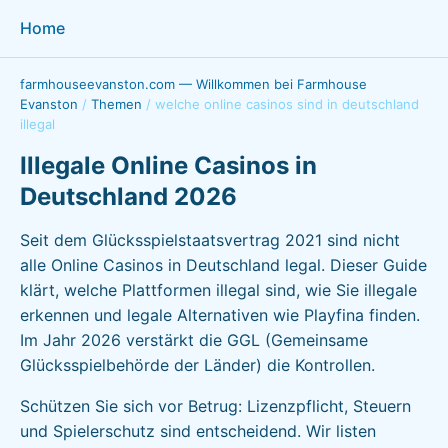
Home
farmhouseevanston.com — Willkommen bei Farmhouse
Evanston
/
Themen
/
welche online casinos sind in deutschland
illegal
Illegale Online Casinos in
Deutschland 2026
Seit dem Glücksspielstaatsvertrag 2021 sind nicht
alle Online Casinos in Deutschland legal. Dieser Guide
klärt, welche Plattformen illegal sind, wie Sie illegale
erkennen und legale Alternativen wie Playfina finden.
Im Jahr 2026 verstärkt die GGL (Gemeinsame
Glücksspielbehörde der Länder) die Kontrollen.
Schützen Sie sich vor Betrug: Lizenzpflicht, Steuern
und Spielerschutz sind entscheidend. Wir listen