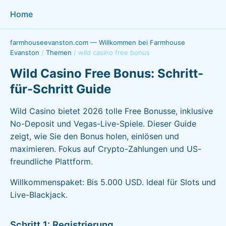
Home
farmhouseevanston.com — Willkommen bei Farmhouse
Evanston
/
Themen
/
wild casino free bonus
Wild Casino Free Bonus: Schritt-
für-Schritt Guide
Wild Casino bietet 2026 tolle Free Bonusse, inklusive
No-Deposit und Vegas-Live-Spiele. Dieser Guide
zeigt, wie Sie den Bonus holen, einlösen und
maximieren. Fokus auf Crypto-Zahlungen und US-
freundliche Plattform.
Willkommenspaket: Bis 5.000 USD. Ideal für Slots und
Live-Blackjack.
Schritt 1: Registrierung