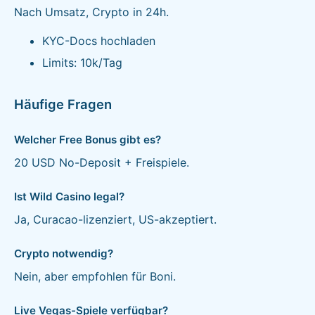
Nach Umsatz, Crypto in 24h.
KYC-Docs hochladen
Limits: 10k/Tag
Häufige Fragen
Welcher Free Bonus gibt es?
20 USD No-Deposit + Freispiele.
Ist Wild Casino legal?
Ja, Curacao-lizenziert, US-akzeptiert.
Crypto notwendig?
Nein, aber empfohlen für Boni.
Live Vegas-Spiele verfügbar?