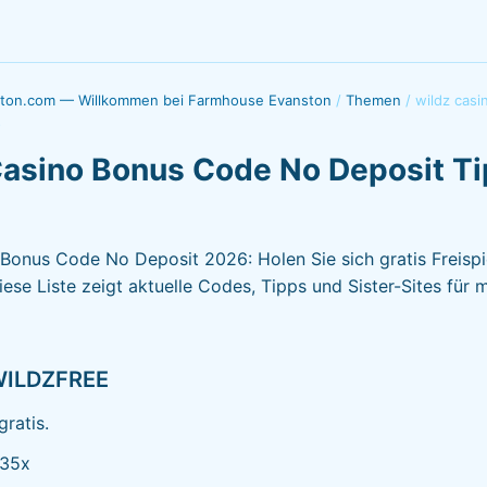
ton.com — Willkommen bei Farmhouse Evanston
/
Themen
/
wildz cas
s
Casino Bonus Code No Deposit T
Bonus Code No Deposit 2026: Holen Sie sich gratis Freispi
iese Liste zeigt aktuelle Codes, Tipps und Sister-Sites für
WILDZFREE
gratis.
 35x