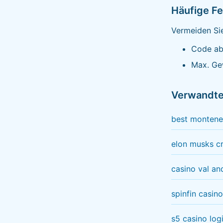
Häufige Fe
Vermeiden Sie
Code ab
Max. Ge
Verwandt
best monteneg
elon musks c
casino val an
spinfin casin
s5 casino log