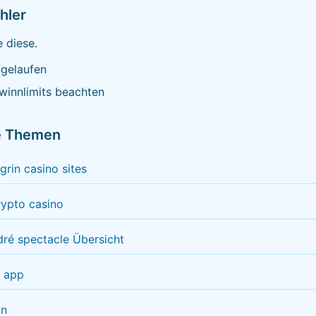
hler
 diese.
gelaufen
winnlimits beachten
e Themen
rin casino sites
rypto casino
dré spectacle Übersicht
o app
in