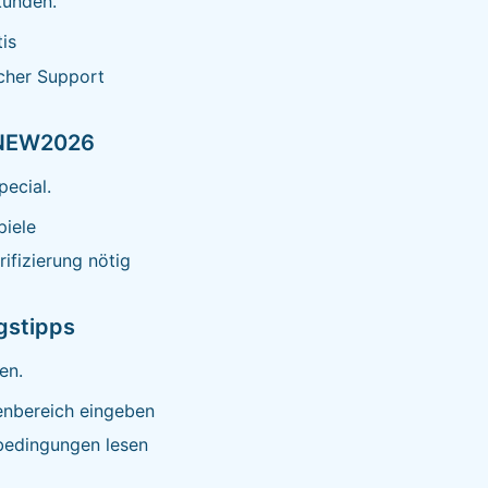
kunden.
is
cher Support
 NEW2026
ecial.
piele
rifizierung nötig
gstipps
en.
enbereich eingeben
edingungen lesen