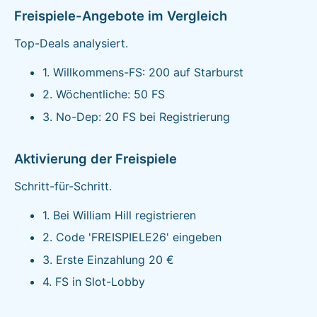
Freispiele-Angebote im Vergleich
Top-Deals analysiert.
1. Willkommens-FS: 200 auf Starburst
2. Wöchentliche: 50 FS
3. No-Dep: 20 FS bei Registrierung
Aktivierung der Freispiele
Schritt-für-Schritt.
1. Bei William Hill registrieren
2. Code 'FREISPIELE26' eingeben
3. Erste Einzahlung 20 €
4. FS in Slot-Lobby