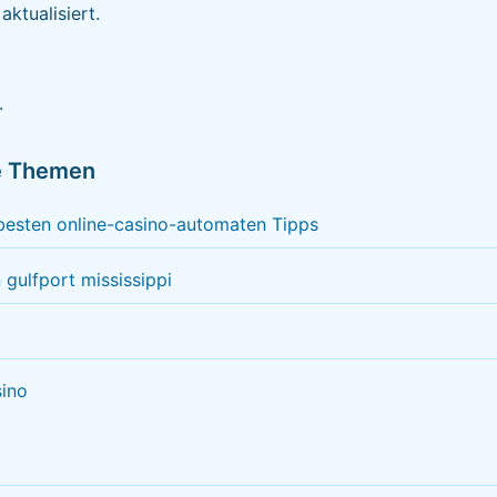
aktualisiert.
.
e Themen
besten online-casino-automaten Tipps
 gulfport mississippi
ino