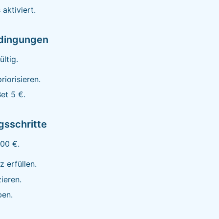
 aktiviert.
dingungen
ltig.
priorisieren.
et 5 €.
gsschritte
00 €.
z erfüllen.
zieren.
ben.