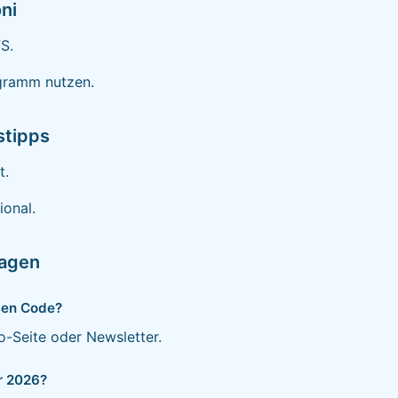
ni
S.
gramm nutzen.
stipps
t.
onal.
ragen
den Code?
-Seite oder Newsletter.
er 2026?