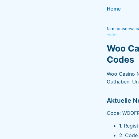
Home
farmhouseevans
code
Woo Ca
Codes
Woo Casino No
Guthaben. Uns
Aktuelle N
Code: WOOFR
1. Regis
2. Code 