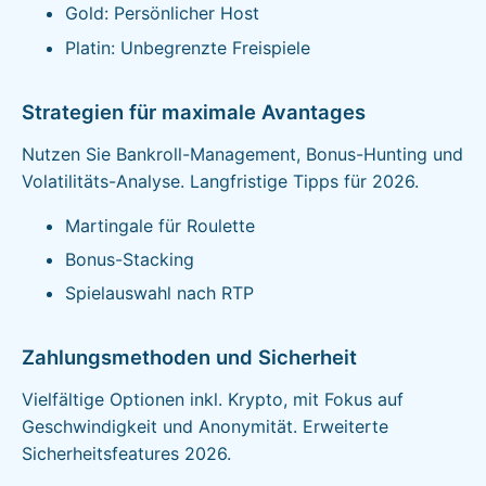
Gold: Persönlicher Host
Platin: Unbegrenzte Freispiele
Strategien für maximale Avantages
Nutzen Sie Bankroll-Management, Bonus-Hunting und
Volatilitäts-Analyse. Langfristige Tipps für 2026.
Martingale für Roulette
Bonus-Stacking
Spielauswahl nach RTP
Zahlungsmethoden und Sicherheit
Vielfältige Optionen inkl. Krypto, mit Fokus auf
Geschwindigkeit und Anonymität. Erweiterte
Sicherheitsfeatures 2026.