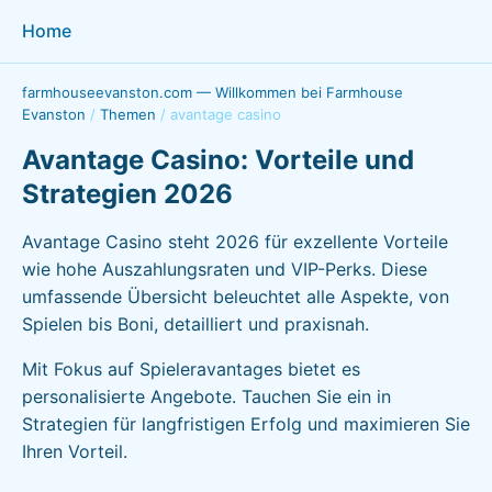
Home
farmhouseevanston.com — Willkommen bei Farmhouse
Evanston
/
Themen
/
avantage casino
Avantage Casino: Vorteile und
Strategien 2026
Avantage Casino steht 2026 für exzellente Vorteile
wie hohe Auszahlungsraten und VIP-Perks. Diese
umfassende Übersicht beleuchtet alle Aspekte, von
Spielen bis Boni, detailliert und praxisnah.
Mit Fokus auf Spieleravantages bietet es
personalisierte Angebote. Tauchen Sie ein in
Strategien für langfristigen Erfolg und maximieren Sie
Ihren Vorteil.