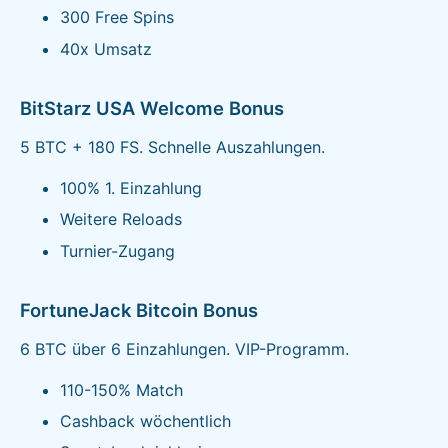
300 Free Spins
40x Umsatz
BitStarz USA Welcome Bonus
5 BTC + 180 FS. Schnelle Auszahlungen.
100% 1. Einzahlung
Weitere Reloads
Turnier-Zugang
FortuneJack Bitcoin Bonus
6 BTC über 6 Einzahlungen. VIP-Programm.
110-150% Match
Cashback wöchentlich