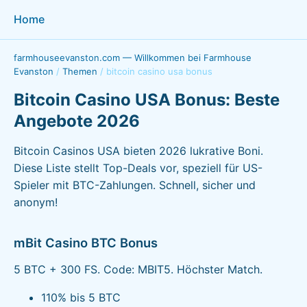
Home
farmhouseevanston.com — Willkommen bei Farmhouse
Evanston
/
Themen
/
bitcoin casino usa bonus
Bitcoin Casino USA Bonus: Beste
Angebote 2026
Bitcoin Casinos USA bieten 2026 lukrative Boni.
Diese Liste stellt Top-Deals vor, speziell für US-
Spieler mit BTC-Zahlungen. Schnell, sicher und
anonym!
mBit Casino BTC Bonus
5 BTC + 300 FS. Code: MBIT5. Höchster Match.
110% bis 5 BTC