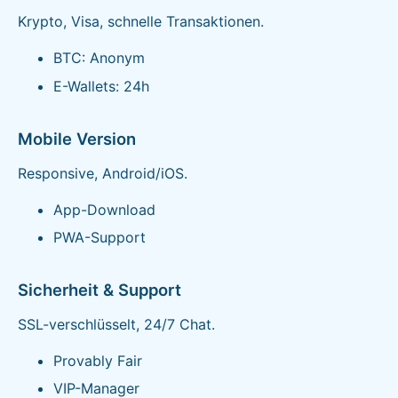
Krypto, Visa, schnelle Transaktionen.
BTC: Anonym
E-Wallets: 24h
Mobile Version
Responsive, Android/iOS.
App-Download
PWA-Support
Sicherheit & Support
SSL-verschlüsselt, 24/7 Chat.
Provably Fair
VIP-Manager