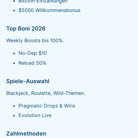
Bitcoin-Einzahlungen
$5000 Willkommensbonus
Top Boni 2026
Weekly Boosts bis 100%.
No-Dep $10
Reload 50%
Spiele-Auswahl
Blackjack, Roulette, Wild-Themen.
Pragmatic Drops & Wins
Evolution Live
Zahlmethoden