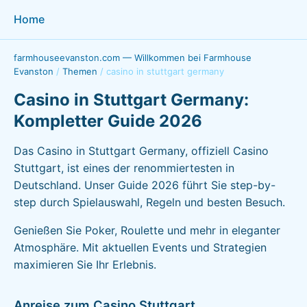
Home
farmhouseevanston.com — Willkommen bei Farmhouse
Evanston
/
Themen
/
casino in stuttgart germany
Casino in Stuttgart Germany:
Kompletter Guide 2026
Das Casino in Stuttgart Germany, offiziell Casino
Stuttgart, ist eines der renommiertesten in
Deutschland. Unser Guide 2026 führt Sie step-by-
step durch Spielauswahl, Regeln und besten Besuch.
Genießen Sie Poker, Roulette und mehr in eleganter
Atmosphäre. Mit aktuellen Events und Strategien
maximieren Sie Ihr Erlebnis.
Anreise zum Casino Stuttgart