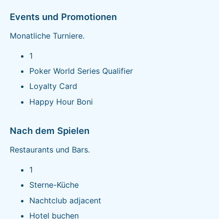
Events und Promotionen
Monatliche Turniere.
1
Poker World Series Qualifier
Loyalty Card
Happy Hour Boni
Nach dem Spielen
Restaurants und Bars.
1
Sterne-Küche
Nachtclub adjacent
Hotel buchen