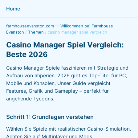
Home
farmhouseevanston.com — Willkommen bei Farmhouse
Evanston
/
Themen
/
casino manager spiel Vergleich
Casino Manager Spiel Vergleich:
Beste 2026
Casino Manager Spiele faszinieren mit Strategie und
Aufbau von Imperien. 2026 gibt es Top-Titel für PC,
Mobile und Konsolen. Unser Guide vergleicht
Features, Grafik und Gameplay – perfekt für
angehende Tycoons.
Schritt 1: Grundlagen verstehen
Wählen Sie Spiele mit realistischer Casino-Simulation.
Achten Sie auf Multiplayer und Mods.