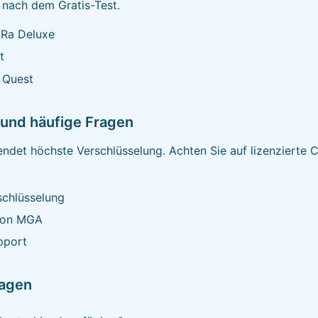
 nach dem Gratis-Test.
 Ra Deluxe
t
 Quest
 und häufige Fragen
ndet höchste Verschlüsselung. Achten Sie auf lizenzierte 
schlüsselung
von MGA
pport
ragen