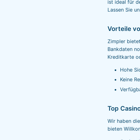
ist ideal für
Lassen Sie un
Vorteile v
Zimpler biete
Bankdaten no
Kreditkarte o
Hohe Si
Keine Re
Verfügb
Top Casino
Wir haben die
bieten Willko