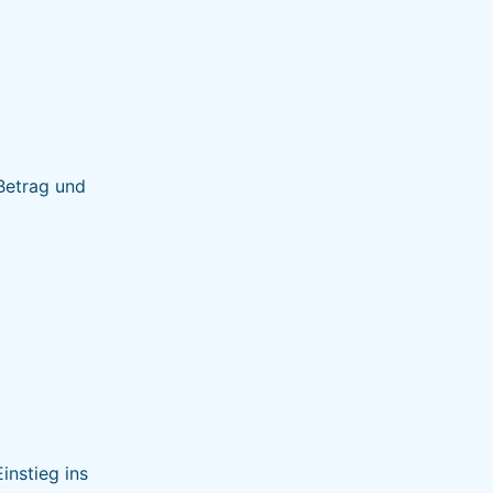
 Betrag und
instieg ins