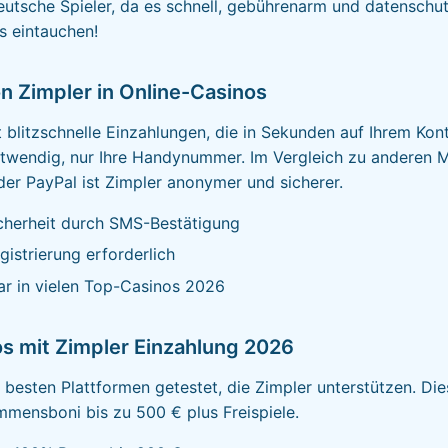
 deutsche Spieler, da es schnell, gebührenarm und datenschu
s eintauchen!
on Zimpler in Online-Casinos
t blitzschnelle Einzahlungen, die in Sekunden auf Ihrem Kont
twendig, nur Ihre Handynummer. Im Vergleich zu anderen 
der PayPal ist Zimpler anonymer und sicherer.
cherheit durch SMS-Bestätigung
gistrierung erforderlich
ar in vielen Top-Casinos 2026
s mit Zimpler Einzahlung 2026
 besten Plattformen getestet, die Zimpler unterstützen. Di
mmensboni bis zu 500 € plus Freispiele.