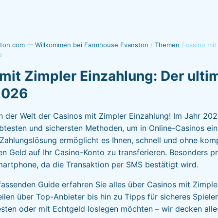
ton.com — Willkommen bei Farmhouse Evanston
/
Themen
/
casino mit
e
mit Zimpler Einzahlung: Der ulti
2026
 der Welt der Casinos mit Zimpler Einzahlung! Im Jahr 202
ebtesten und sichersten Methoden, um in Online-Casinos ei
Zahlungslösung ermöglicht es Ihnen, schnell und ohne komp
en Geld auf Ihr Casino-Konto zu transferieren. Besonders pr
martphone, da die Transaktion per SMS bestätigt wird.
assenden Guide erfahren Sie alles über Casinos mit Zimple
ilen über Top-Anbieter bis hin zu Tipps für sicheres Spiele
testen oder mit Echtgeld loslegen möchten – wir decken alle