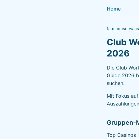
Home
farmhouseevans
Club Wo
2026
Die Club Worl
Guide 2026 bel
suchen.
Mit Fokus au
Auszahlungen.
Gruppen-
Top Casinos i