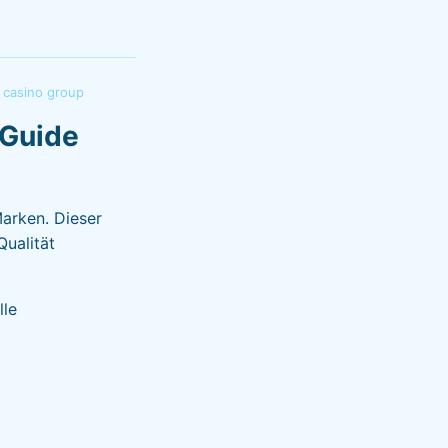
 casino group
 Guide
arken. Dieser
Qualität
lle