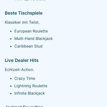
Beste Tischspiele
Klassiker mit Twist.
European Roulette
Multi-Hand Blackjack
Caribbean Stud
Live Dealer Hits
Echtzeit-Action.
Crazy Time
Lightning Roulette
Infinite Blackjack