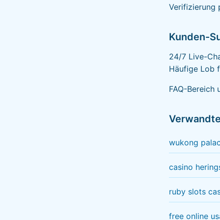
Verifizierung
Kunden-Su
24/7 Live-Cha
Häufige Lob 
FAQ-Bereich 
Verwandt
wukong palac
casino hering
ruby slots ca
free online 