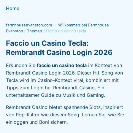
Home
farmhouseevanston.com — Willkommen bei Farmhouse
Evanston
/
Themen
/
faccio un casino tecla
Faccio un Casino Tecla:
Rembrandt Casino Login 2026
Erkunden Sie
faccio un casino tecla
im Kontext von
Rembrandt Casino Login 2026. Dieser Hit-Song von
Tecla wird im Casino-Kontext viral, kombiniert mit
Tipps zum Login bei Rembrandt Casino. Ein
unterhaltsamer Guide zu Musik und Gaming.
Rembrandt Casino bietet spannende Slots, inspiriert
von Pop-Kultur wie diesem Song. Lernen Sie, wie Sie
einloggen und Boni sichern.