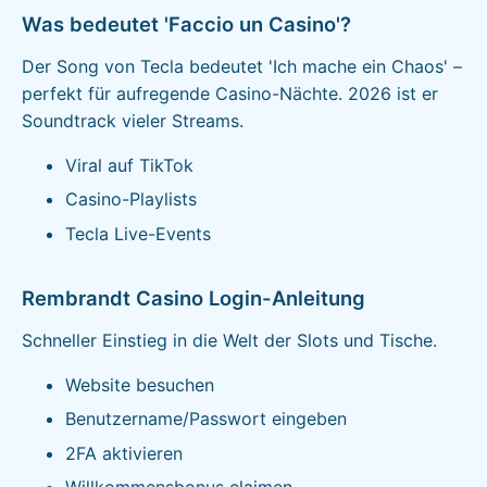
Was bedeutet 'Faccio un Casino'?
Der Song von Tecla bedeutet 'Ich mache ein Chaos' –
perfekt für aufregende Casino-Nächte. 2026 ist er
Soundtrack vieler Streams.
Viral auf TikTok
Casino-Playlists
Tecla Live-Events
Rembrandt Casino Login-Anleitung
Schneller Einstieg in die Welt der Slots und Tische.
Website besuchen
Benutzername/Passwort eingeben
2FA aktivieren
Willkommensbonus claimen