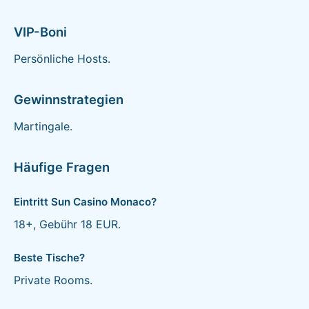
VIP-Boni
Persönliche Hosts.
Gewinnstrategien
Martingale.
Häufige Fragen
Eintritt Sun Casino Monaco?
18+, Gebühr 18 EUR.
Beste Tische?
Private Rooms.