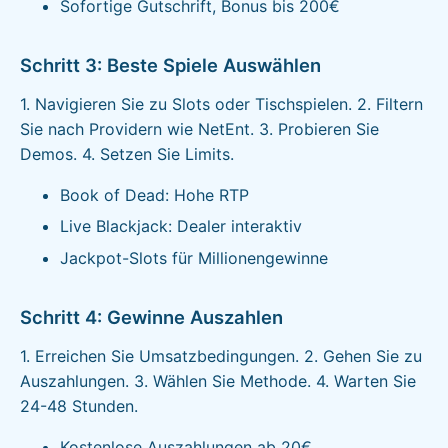
Sofortige Gutschrift, Bonus bis 200€
Schritt 3: Beste Spiele Auswählen
1. Navigieren Sie zu Slots oder Tischspielen. 2. Filtern
Sie nach Providern wie NetEnt. 3. Probieren Sie
Demos. 4. Setzen Sie Limits.
Book of Dead: Hohe RTP
Live Blackjack: Dealer interaktiv
Jackpot-Slots für Millionengewinne
Schritt 4: Gewinne Auszahlen
1. Erreichen Sie Umsatzbedingungen. 2. Gehen Sie zu
Auszahlungen. 3. Wählen Sie Methode. 4. Warten Sie
24-48 Stunden.
Kostenlose Auszahlungen ab 20€