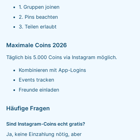
1. Gruppen joinen
2. Pins beachten
3. Teilen erlaubt
Maximale Coins 2026
Täglich bis 5.000 Coins via Instagram möglich.
Kombinieren mit App-Logins
Events tracken
Freunde einladen
Häufige Fragen
Sind Instagram-Coins echt gratis?
Ja, keine Einzahlung nötig, aber