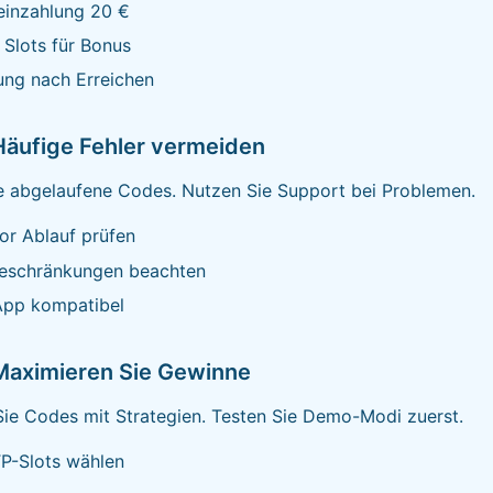
einzahlung 20 €
Slots für Bonus
ung nach Erreichen
 Häufige Fehler vermeiden
e abgelaufene Codes. Nutzen Sie Support bei Problemen.
or Ablauf prüfen
eschränkungen beachten
App kompatibel
 Maximieren Sie Gewinne
ie Codes mit Strategien. Testen Sie Demo-Modi zuerst.
P-Slots wählen