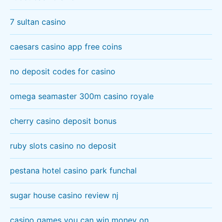
7 sultan casino
caesars casino app free coins
no deposit codes for casino
omega seamaster 300m casino royale
cherry casino deposit bonus
ruby slots casino no deposit
pestana hotel casino park funchal
sugar house casino review nj
casino games you can win money on