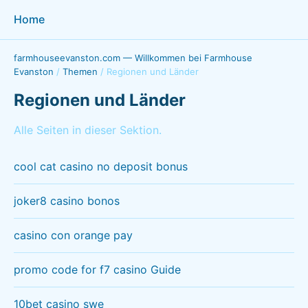
Home
farmhouseevanston.com — Willkommen bei Farmhouse
Evanston
/
Themen
/
Regionen und Länder
Regionen und Länder
Alle Seiten in dieser Sektion.
cool cat casino no deposit bonus
joker8 casino bonos
casino con orange pay
promo code for f7 casino Guide
10bet casino swe