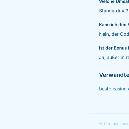
Welche Umsat
Standardmäßi
Kann ich den
Nein, der Cod
Ist der Bonus 
Ja, außer in 
Verwandt
beste casino
© farmhouseev