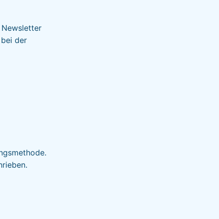
e Newsletter
bei der
lungsmethode.
hrieben.