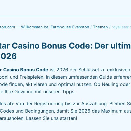
ton.com — Willkommen bei Farmhouse Evanston
/
Themen
/
royal star
tar Casino Bonus Code: Der ultim
2026
ar Casino Bonus Code
ist 2026 der Schlüssel zu exklusiven
ni und Freispielen. In diesem umfassenden Guide erfahren
de finden, aktivieren und optimal nutzen. Ob Neuling oder 
e Ihre Gewinne mit unseren Tipps.
les ab: Von der Registrierung bis zur Auszahlung. Bleiben Si
e Codes und Bedingungen, damit Sie 2026 das Maximum au
erausholen. Lassen Sie uns starten!