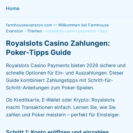
Home
farmhouseevanston.com — Willkommen bei Farmhouse
Evanston
/
Themen
/
royalslots casino payments Tipps
Royalslots Casino Zahlungen:
Poker-Tipps Guide
Royalslots Casino Payments bieten 2026 sichere und
schnelle Optionen für Ein- und Auszahlungen. Dieser
Guide kombiniert Zahlungstipps mit Schritt-für-
Schritt-Anleitungen zum Poker-Spielen.
Ob Kreditkarte, E-Wallet oder Krypto: Royalslots
macht Transaktionen einfach. Lernen Sie, wie Sie
zahlen und Poker meistern – perfekt für Einsteiger.
Schritt 1: Konto eröffnen und einzahlen