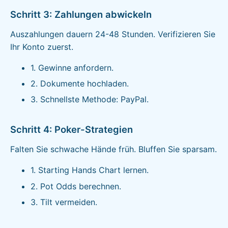
Schritt 3: Zahlungen abwickeln
Auszahlungen dauern 24-48 Stunden. Verifizieren Sie
Ihr Konto zuerst.
1. Gewinne anfordern.
2. Dokumente hochladen.
3. Schnellste Methode: PayPal.
Schritt 4: Poker-Strategien
Falten Sie schwache Hände früh. Bluffen Sie sparsam.
1. Starting Hands Chart lernen.
2. Pot Odds berechnen.
3. Tilt vermeiden.