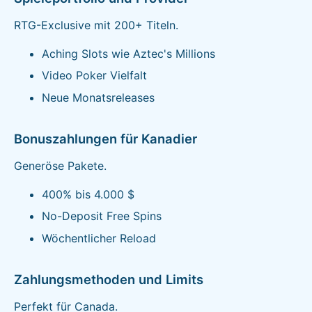
RTG-Exclusive mit 200+ Titeln.
Aching Slots wie Aztec's Millions
Video Poker Vielfalt
Neue Monatsreleases
Bonuszahlungen für Kanadier
Generöse Pakete.
400% bis 4.000 $
No-Deposit Free Spins
Wöchentlicher Reload
Zahlungsmethoden und Limits
Perfekt für Canada.