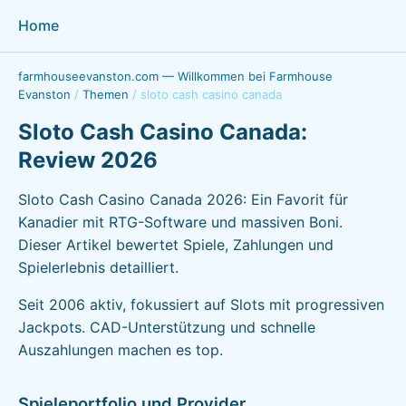
Home
farmhouseevanston.com — Willkommen bei Farmhouse
Evanston
/
Themen
/
sloto cash casino canada
Sloto Cash Casino Canada:
Review 2026
Sloto Cash Casino Canada 2026: Ein Favorit für
Kanadier mit RTG-Software und massiven Boni.
Dieser Artikel bewertet Spiele, Zahlungen und
Spielerlebnis detailliert.
Seit 2006 aktiv, fokussiert auf Slots mit progressiven
Jackpots. CAD-Unterstützung und schnelle
Auszahlungen machen es top.
Spieleportfolio und Provider