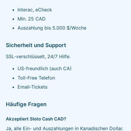
Interac, eCheck
Min. 25 CAD
Auszahlung bis 5.000 $/Woche
Sicherheit und Support
SSL-verschlüsselt, 24/7 Hilfe.
US-freundlich (auch CA)
Toll-Free Telefon
Email-Tickets
Häufige Fragen
Akzeptiert Sloto Cash CAD?
Ja, alle Ein- und Auszahlungen in Kanadischen Dollar.