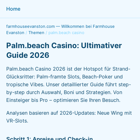
Home
farmhouseevanston.com — Willkommen bei Farmhouse
Evanston
/
Themen
/
palm.beach casino
Palm.beach Casino: Ultimativer
Guide 2026
Palm.beach Casino 2026 ist der Hotspot für Strand-
Glücksritter: Palm-framte Slots, Beach-Poker und
tropische Vibes. Unser detaillierter Guide führt step-
by-step durch Auswahl, Boni und Strategien. Von
Einsteiger bis Pro – optimieren Sie Ihren Besuch.
Analysen basieren auf 2026-Updates: Neue Wing mit
VR-Slots.
Schritt 1: Anreise und Check-in