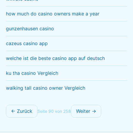
how much do casino owners make a year
gunzenhausen casino
cazeus casino app
welche ist die beste casino app auf deutsch
ku tha casino Vergleich
walking tall casino owner Vergleich
← Zurück
Weiter →
Seite 90 von 258