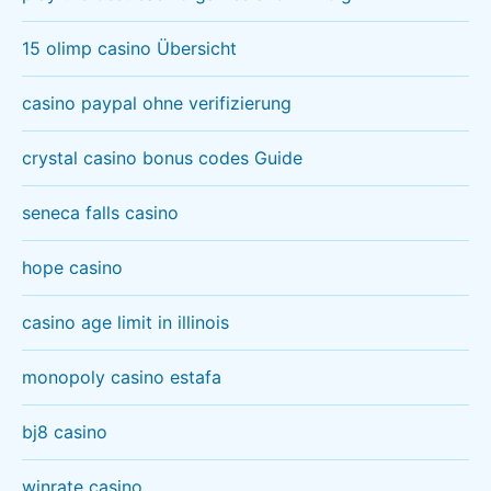
15 olimp casino Übersicht
casino paypal ohne verifizierung
crystal casino bonus codes Guide
seneca falls casino
hope casino
casino age limit in illinois
monopoly casino estafa
bj8 casino
winrate casino